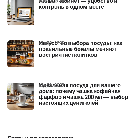
янв 22, 2026
Халва: кабинет — удобство и
контроль в одном месте
дек 30, 2025
Искусство выбора посуды: как
правильные бокалы меняют
восприятие напитков
дек 29, 2025
Идеальная посуда для вашего
дома: почему чашка кофейная
фарфор и чашка 200 мл — выбор
настоящих ценителей