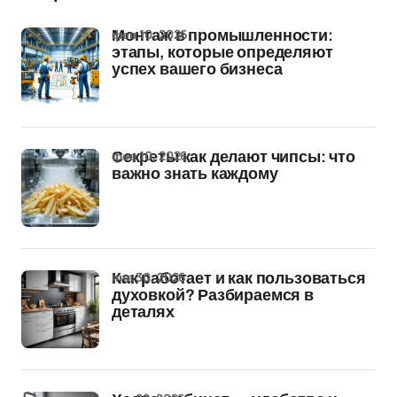
фев 10, 2026
Монтаж в промышленности:
этапы, которые определяют
успех вашего бизнеса
фев 10, 2026
Секреты как делают чипсы: что
важно знать каждому
янв 30, 2026
Как работает и как пользоваться
духовкой? Разбираемся в
деталях