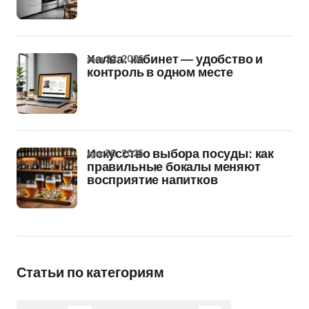
янв 22, 2026
Халва: кабинет — удобство и
контроль в одном месте
дек 30, 2025
Искусство выбора посуды: как
правильные бокалы меняют
восприятие напитков
Статьи по категориям