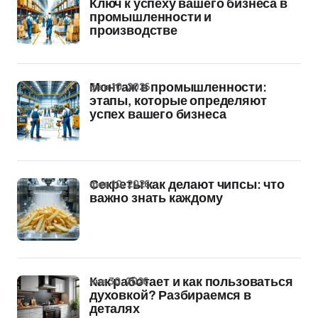
Ключ к успеху вашего бизнеса в
промышленности и
производстве
фев 10, 2026
Монтаж в промышленности:
этапы, которые определяют
успех вашего бизнеса
фев 10, 2026
Секреты как делают чипсы: что
важно знать каждому
янв 30, 2026
Как работает и как пользоваться
духовкой? Разбираемся в
деталях